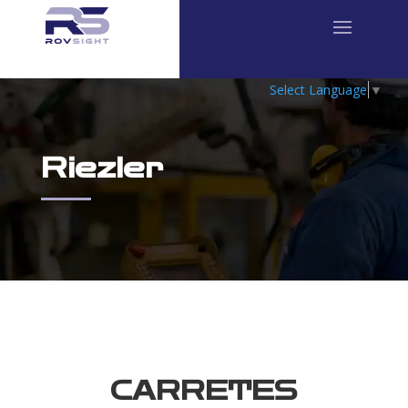
Select Language
▼
Riezler
CARRETES