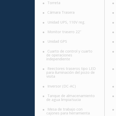
Torreta
Cámara Trasera
Unidad UPS, 110V reg.
Monitor trasero 22’’
Unidad GPS
Cuarto de control y cuarto
de operaciones
independiente
Reectores traseros tipo LED
para iluminación del pozo de
visita
Inversor (DC-AC)
Tanque de almacenamiento
de agua limpia/sucia
Mesa de trabajo con
cajones para herramienta