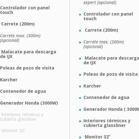
expert (opcional)
Controlador con panel
touch
Controlador con panel
touch
Carrete (200m)
Carrete (200m)
Carrete max. (300m)
(opcional)
Carrete max. (300m)
(opcional)
Malacate para descarga
de IJX
Malacate para descarg
de IJX
Poleas de pozo de visita
Poleas de pozo de visita
Karcher
Karcher
Contenedor de agua
Contenedor de agua
Generador Honda (3000W)
Generador Honda ( 3000
Interiores térmicos y
cubierta glassliner
Interiores térmicos y
cubierta glassliner
Monitor 32’’
Monitor 32’’