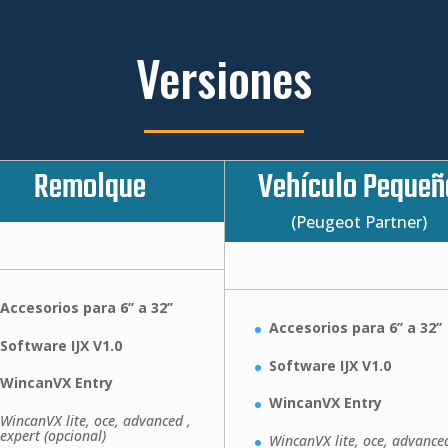
Versiones
Remolque
Vehículo Pequeñ
(Peugeot Partner)
Accesorios para 6’’ a 32’’
Accesorios para 6’’ a 32’’
Software IJX V1.0
Software IJX V1.0
WincanVX Entry
WincanVX Entry
WincanVX lite, oce, advanced ,
expert (opcional)
WincanVX lite, oce, advanced