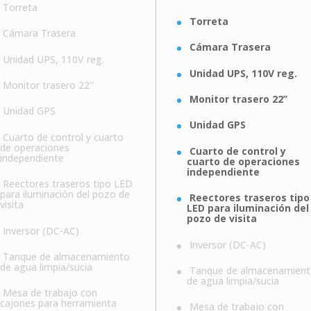
Torreta
Torreta
Cámara Trasera
Cámara Trasera
Unidad UPS, 110V reg.
Unidad UPS, 110V reg.
Monitor trasero 22’’
Monitor trasero 22’’
Unidad GPS
Unidad GPS
Cuarto de control y cuarto
de operaciones
Cuarto de control y
independiente
cuarto de operaciones
independiente
Reectores traseros tipo LED
para iluminación del pozo de
Reectores traseros tipo
visita
LED para iluminación del
pozo de visita
Inversor (DC-AC)
Inversor (DC-AC)
Tanque de almacenamiento
de agua limpia/sucia
Tanque de almacenamien
de agua limpia/sucia
Mesa de trabajo con
cajones para herramienta
Mesa de trabajo con