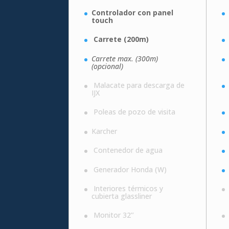
Controlador con panel
touch
Carrete (200m)
Carrete max. (300m)
(opcional)
Malacate para descarga de
IJX
Poleas de pozo de visita
Karcher
Contenedor de agua
Generador Honda (W)
Interiores térmicos y
cubierta glassliner
Monitor 32’’